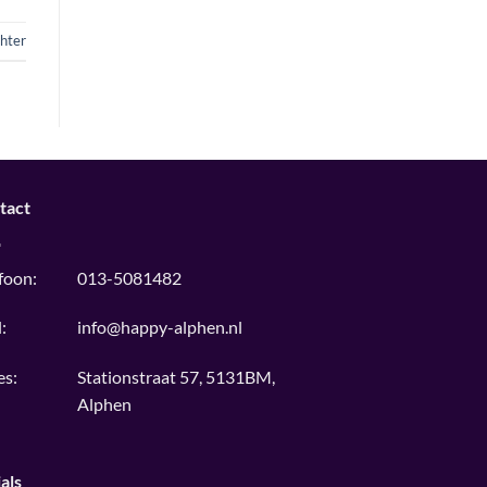
chter
tact
foon:
013-5081482
:
info@happy-alphen.nl
es:
Stationstraat 57, 5131BM,
Alphen
als