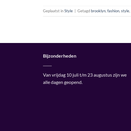
Geplaatst in
Style
|
Getagd
brooklyn
,
fashion
,
style
,
Bijzonderheden
Van vrijdag 10 juli t/m 23 augustus zijn we
alle dagen geopend.