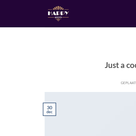
Ga
naar
inhoud
Just a co
GEPLAAT
30
dec