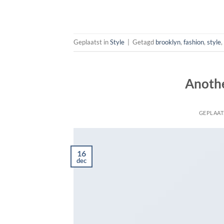
Geplaatst in
Style
|
Getagd
brooklyn
,
fashion
,
style
,
Anothe
GEPLAAT
16
dec