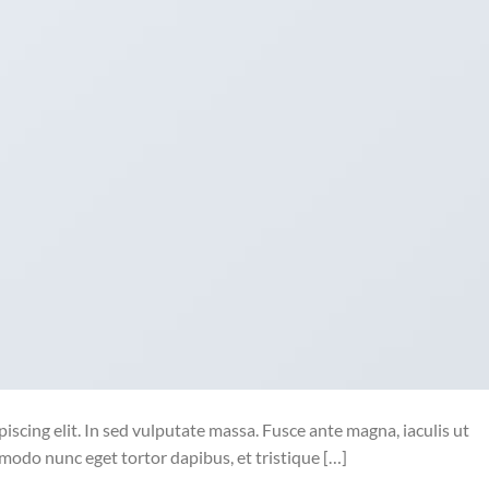
iscing elit. In sed vulputate massa. Fusce ante magna, iaculis ut
mmodo nunc eget tortor dapibus, et tristique […]