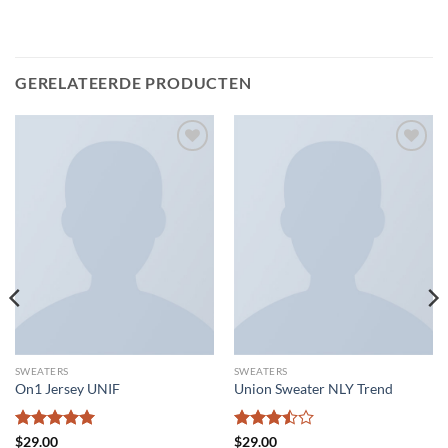
GERELATEERDE PRODUCTEN
Toevoegen
Toevoegen
aan
aan
verlanglijst
verlanglijst
SWEATERS
SWEATERS
On1 Jersey UNIF
Union Sweater NLY Trend
Gewaardeerd
Gewaardeerd
$
29.00
$
29.00