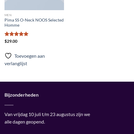
MEN
Pima SS O-Neck NOOS Selected
Homme
Gewaardeerd
$
29.00
5
uit 5
Toevoegen aan
verlanglijst
Bijzonderheden
Van vrijdag 10 juli t/m 23 augustus zijn we
alle dagen geopend.