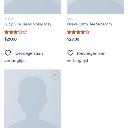
JEANS
MEN
Lucy Slim Jeans Noisy May
Osaka Entry Tee Superdry
Gewaardeerd
Gewaardeerd
$
29.00
$
29.00
3
uit 5
4
uit 5
Toevoegen aan
Toevoegen aan
verlanglijst
verlanglijst
Toevoegen
aan
verlanglijst