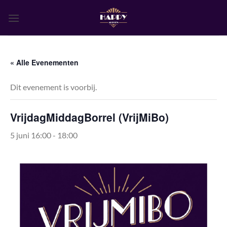
Ga
naar
inhoud
« Alle Evenementen
Dit evenement is voorbij.
VrijdagMiddagBorrel (VrijMiBo)
5 juni 16:00
-
18:00